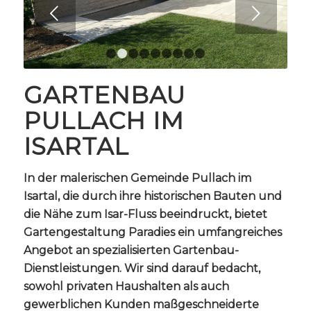
Weiter
1
2
3
4
5
6
7
8
9
GARTENBAU
PULLACH IM
ISARTAL
In der malerischen Gemeinde Pullach im
Isartal, die durch ihre historischen Bauten und
die Nähe zum Isar-Fluss beeindruckt, bietet
Gartengestaltung Paradies ein umfangreiches
Angebot an spezialisierten Gartenbau-
Dienstleistungen. Wir sind darauf bedacht,
sowohl privaten Haushalten als auch
gewerblichen Kunden maßgeschneiderte