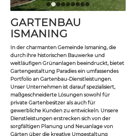
1
2
3
4
5
6
7
8
9
GARTENBAU
ISMANING
In der charmanten Gemeinde Ismaning, die
durch ihre historischen Bauwerke und
weitläufigen Grünanlagen beeindruckt, bietet
Gartengestaltung Paradies ein umfassendes
Portfolio an Gartenbau-Dienstleistungen.
Unser Unternehmen ist darauf spezialisiert,
maßgeschneiderte Lösungen sowohl für
private Gartenbesitzer als auch für
gewerbliche Kunden zu entwickeln. Unsere
Dienstleistungen erstrecken sich von der
sorgfältigen Planung und Neuanlage von
Gärten über die kreative Umgestaltung